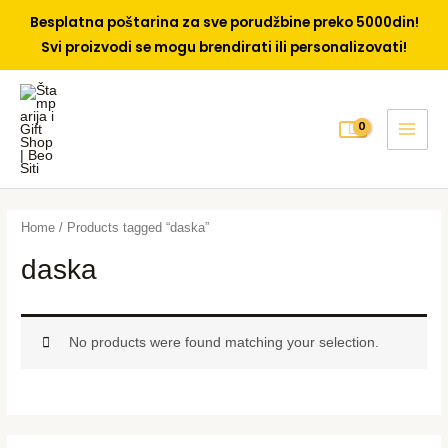
Besplatna poštarina za sve porudžbine preko 5000din!
Svi proizvodi se mogu brendirati ili personalizovati!
Skip
to
content
MAI
MEN
Home
/ Products tagged “daska”
daska
No products were found matching your selection.