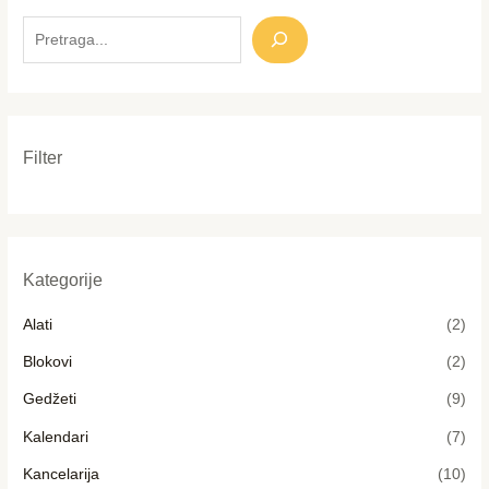
S
e
a
r
c
Filter
h
Kategorije
Alati
(2)
Blokovi
(2)
Gedžeti
(9)
Kalendari
(7)
Kancelarija
(10)