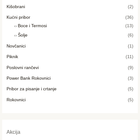
Kišobrani
(2)
Kućni pribor
(36)
Boce i Termosi
(13)
Šolje
(6)
Novčanici
(1)
Piknik
(11)
Poslovni rančevi
(9)
Power Bank Rokovnici
(3)
Pribor za pisanje i crtanje
(5)
Rokovnici
(5)
Akcija