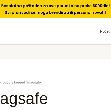
Besplatna poštarina za sve porudžbine preko 5000din!
Svi proizvodi se mogu brendirati ili personalizovati!
Počet
Products tagged “magsafe”
agsafe