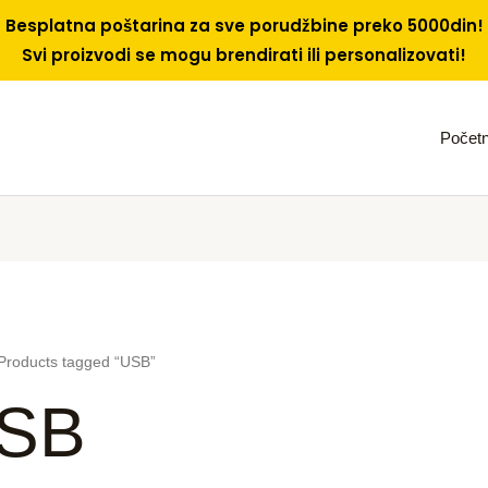
Besplatna poštarina za sve porudžbine preko 5000din!
Svi proizvodi se mogu brendirati ili personalizovati!
Počet
Products tagged “USB”
SB