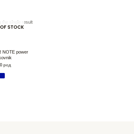
the single result
 OF STOCK
 NOTE power
kovnik
00
рсд