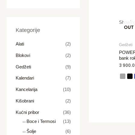
Showing 
OUT
Kategorije
Alati
(2)
Gedžeti
POWER
Blokovi
(2)
bank ro
3 900.
Gedžeti
(9)
Kalendari
(7)
Kancelarija
(10)
Kišobrani
(2)
Kućni pribor
(36)
Boce i Termosi
(13)
Šolje
(6)