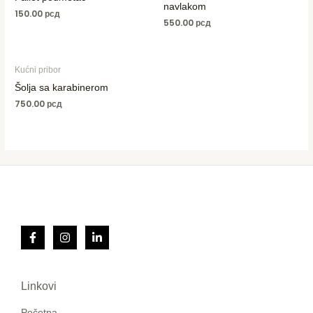
navlakom
150.00
рсд
550.00
рсд
Kućni pribor
Šolja sa karabinerom
750.00
рсд
Linkovi
Početna