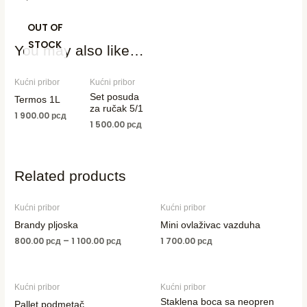
OUT OF
STOCK
You may also like…
Kućni pribor
Kućni pribor
Set posuda
Termos 1L
za ručak 5/1
1 900.00
рсд
1 500.00
рсд
Related products
Kućni pribor
Kućni pribor
Brandy pljoska
Mini ovlaživac vazduha
800.00
рсд
–
1 100.00
рсд
1 700.00
рсд
Kućni pribor
Kućni pribor
Staklena boca sa neopren
Pallet podmetač