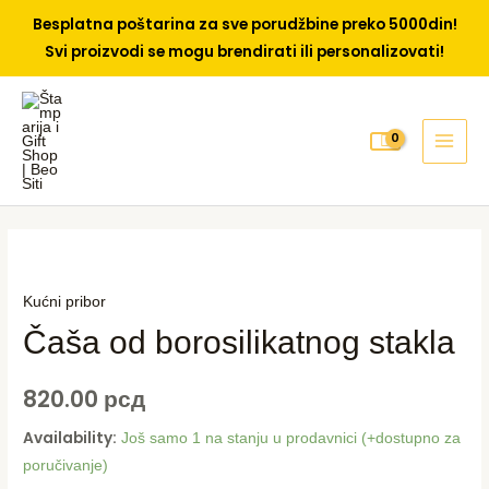
Besplatna poštarina za sve porudžbine preko 5000din!
Svi proizvodi se mogu brendirati ili personalizovati!
Skip
to
content
MAI
MEN
Kućni pribor
Čaša od borosilikatnog stakla
820.00
рсд
Availability:
Još samo 1 na stanju u prodavnici (+dostupno za
poručivanje)