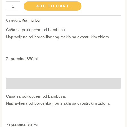
Čaša
ADD TO CART
od
borosilikatnog
Category:
Kućni pribor
stakla
Čaša sa poklopcem od bambusa.
quantity
Napravljena od borosilikatnog stakla sa dvostrukim zidom.
Zapremine 350ml
Description
Čaša sa poklopcem od bambusa.
Napravljena od borosilikatnog stakla sa dvostrukim zidom.
Zapremine 350ml