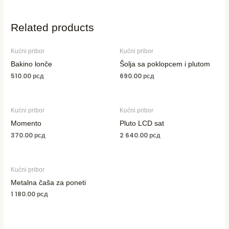
Related products
Kućni pribor
Kućni pribor
Bakino lonče
Šolja sa poklopcem i plutom
510.00
рсд
690.00
рсд
Kućni pribor
Kućni pribor
Momento
Pluto LCD sat
370.00
рсд
2 640.00
рсд
Kućni pribor
Metalna čaša za poneti
1 180.00
рсд