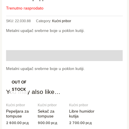
Trenutno rasprodato
SKU:
22.030.88
Category:
Kućni pribor
Metalni upaljač srebrne boje u poklon kutiji.
Description
Metalni upaljač srebrne boje u poklon kutiji.
OUT OF
STOCK
You may also like…
Kućni pribor
Kućni pribor
Kućni pribor
Pepeljara za
Sekač za
Libre humidor
tompuse
tompuse
kutija
2 600.00
рсд
900.00
рсд
2 700.00
рсд